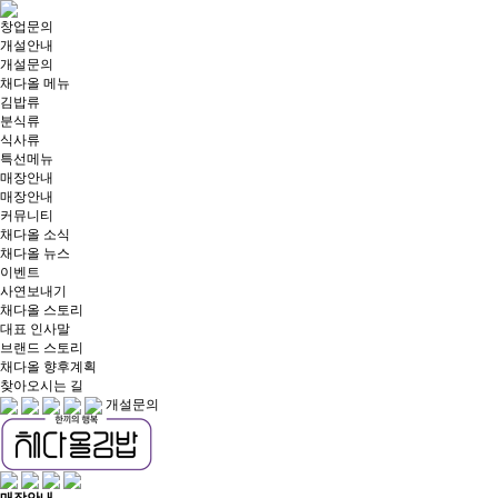
창업문의
개설안내
개설문의
채다올 메뉴
김밥류
분식류
식사류
특선메뉴
매장안내
매장안내
커뮤니티
채다올 소식
채다올 뉴스
이벤트
사연보내기
채다올 스토리
대표 인사말
브랜드 스토리
채다올 향후계획
찾아오시는 길
개설문의