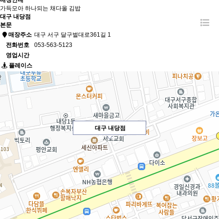
매장안내
가득모아 하나되는 채다올 김밥
대구 내당점
본문
매장주소
대구 서구 달구벌대로361길 1
전화번호
053-563-5123
영업시간
플레이스
대구 내당점